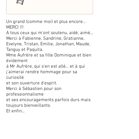
Un grand (comme moi) et plus encore...
MERCI !!!
A tous ceux qui m'ont soutenu, aidé, aimé...
Merci à Fabienne, Sandrine, Gratianne,
Evelyne, Tristan,
Emilie, Jonathan, Maude,
Tanguy et Paquita.
Mme Aufrère et sa fille Dominique et bien
évidement
à Mr Aufrère, qui s'en est allé...
et à qui
j'aimerai rendre hommage pour sa
curiosité
et
son ouverture d'esprit.
Merci à Sébastien pour son
professionnalisme
et
ses encouragements parfois durs mais
toujours bienveillants.
Et enfin...
Toujours et à jamais avec une petite,
grande,
énorme
tristesse au coeur... à mon frère
Alban,
qui même si il n'est plus là, me